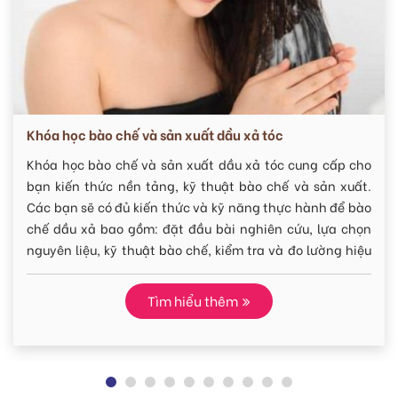
học bào chế và sản xuất dầu xả tóc
Gia t
học bào chế và sản xuất dầu xả tóc cung cấp cho
Hiệu
iến thức nền tảng, kỹ thuật bào chế và sản xuất.
thấu 
ạn sẽ có đủ kiến thức và kỹ năng thực hành để bào
đề kh
ầu xả bao gồm: đặt đầu bài nghiên cứu, lựa chọn
Khóa 
n liệu, kỹ thuật bào chế, kiểm tra và đo lường hiệu
của s
ử dụng của sản phẩm. Hãy khám phá ngay.
tố (đ
các 
Tìm hiểu thêm