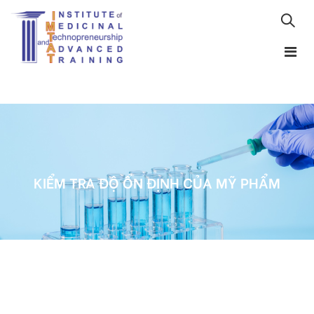
KIỂM TRA ĐỘ ỔN ĐỊNH CỦA MỸ PHẨM