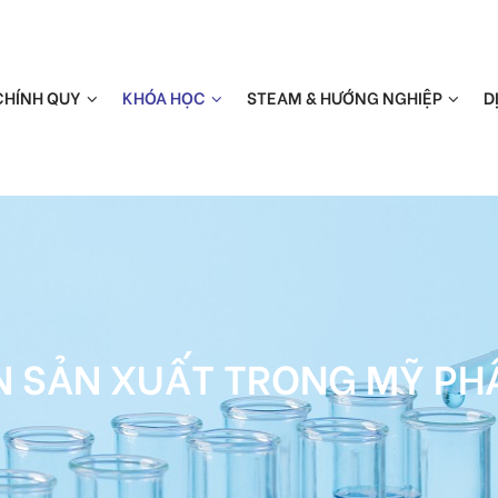
CHÍNH QUY
KHÓA HỌC
STEAM & HƯỚNG NGHIỆP
D
N SẢN XUẤT TRONG MỸ P