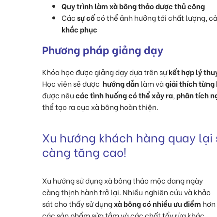
Quy trình làm xà bông thảo dược thủ công
Các
sự cố
có thể ảnh hưởng tới chất lượng, 
khắc phục
Phương pháp giảng dạy
Khóa học được giảng dạy dựa trên sự
kết hợp lý thu
Học viên sẽ được
hướng dẫn
làm và
giải thích từng
được nêu
các tình huống có thể xảy ra
,
phân tích 
thể tạo ra cục xà bông hoàn thiện.
Xu hướng khách hàng quay lại
càng tăng cao!
Xu hướng sử dụng xà bông thảo mộc đang ngày
càng thịnh hành trở lại. Nhiều nghiên cứu và khảo
sát cho thấy sử dụng
xà bông có nhiều ưu điểm
hơn
các sản phẩm sửa tắm và các chất tẩy rửa khác.