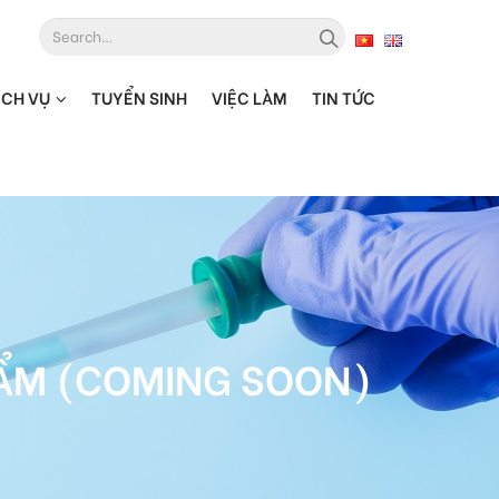
ỊCH VỤ
TUYỂN SINH
VIỆC LÀM
TIN TỨC
HẨM (COMING SOON)