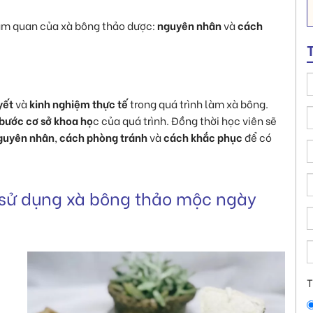
cảm quan của xà bông thảo dược:
nguyên nhân
và
cách
yết
và
kinh nghiệm thực tế
trong quá trình làm xà bông.
 bước cơ sở khoa họ
c của quá trình. Đồng thời học viên sẽ
nguyên nhân
,
cách phòng tránh
và
cách khắc phục
để có
 sử dụng xà bông thảo mộc ngày
T