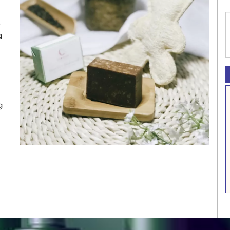
o
a
g