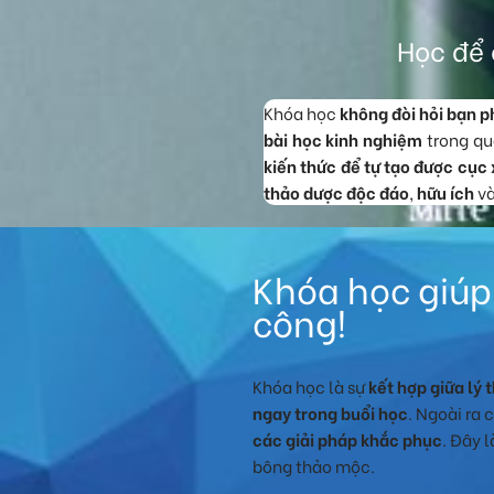
Học để 
Khóa học
không đòi hỏi bạn p
bài học kinh nghiệm
trong qu
kiến thức để tự tạo được cục
thảo dược độc đáo
,
hữu ích
và
Khóa học giúp
công!
Khóa học là sự
kết hợp giữa lý 
ngay trong buổi học
. Ngoài ra 
các giải pháp khắc phục
. Đây 
bông thảo mộc.