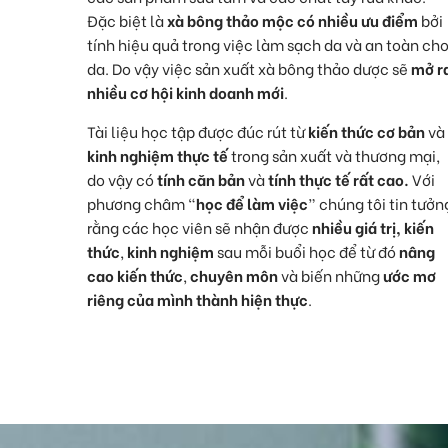
Đặc biệt là
xà bông thảo mộc có nhiều ưu điểm
bởi
tính hiệu quả trong việc làm sạch da và an toàn ch
da. Do vậy việc sản xuất xà bông thảo dược sẽ
mở r
nhiều cơ hội kinh doanh mới
.
Tài liệu học tập được đúc rút từ
kiến thức cơ bản
và
kinh nghiệm thực tế
trong sản xuất và thương mại,
do vậy có
tính căn bản
và
tính thực tế rất cao.
Với
phương châm “
học để làm việc
” chúng tôi tin tưởn
rằng các học viên sẽ nhận được
nhiều giá trị,
kiến
thức
,
kinh nghiệm
sau mỗi buổi học để từ đó
nâng
cao kiến thức
,
chuyên môn
và biến những
ước mơ
riêng của mình thành hiện thực
.