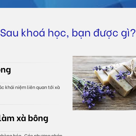
Sau khoá học, bạn được gì?
ông
c khái niệm liên quan tới xà
 làm xà bông
à phòng hóa. Các phương pháp