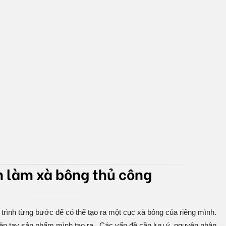
 làm xà bông thủ công
trình từng bước để có thể tạo ra một cục xà bông của riêng mình.
ên tay sản phẩm mình tạo ra. Các vấn đề cần lưu ý, nguyên nhân