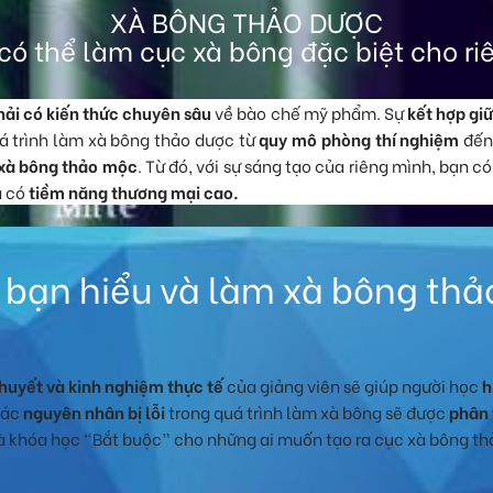
XÀ BÔNG THẢO DƯỢC
có thể làm cục xà bông đặc biệt cho ri
hải có kiến thức chuyên sâu
về bào chế mỹ phẩm. Sự
kết hợp giữ
á trình làm xà bông thảo dược từ
quy mô phòng thí nghiệm
đế
 xà bông thảo mộc
. Từ đó, với sự sáng tạo của riêng mình, bạn c
 có
tiềm năng thương mại cao.
 bạn hiểu và làm xà bông th
thuyết và kinh nghiệm thực tế
của giảng viên sẽ giúp người học
h
các
nguyên nhân bị lỗi
trong quá trình làm xà bông sẽ được
phân 
là khóa học “Bắt buộc” cho những ai muốn tạo ra cục xà bông t