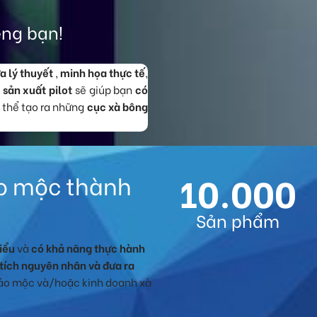
êng bạn!
a lý thuyết
,
minh họa thực tế
,
n
sản xuất pilot
sẽ giúp bạn
có
ó thể tạo ra những
cục xà bông
10.000
ảo mộc thành
Sản phẩm
iểu
và
có khả năng thực hành
tích nguyên nhân và đưa ra
hảo mộc và/hoặc kinh doanh xà