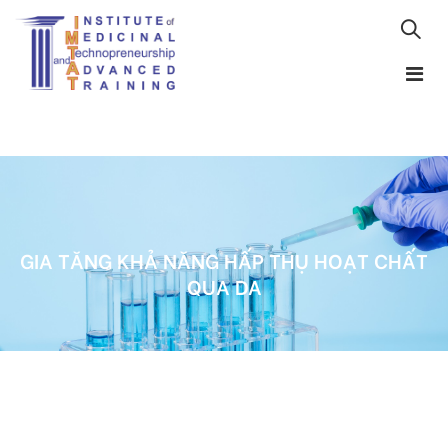
GIA TĂNG KHẢ NĂNG HẤP THỤ HOẠT CHẤT
QUA DA