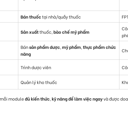
Bán thuốc
tại nhà/quầy thuốc
FP
Cô
Sản xuất
thuốc,
bào chế mỹ phẩm
ph
Bán
sản phẩm dược
,
mỹ phẩm
,
thực phẩm chức
Ch
năng
Trình dược viên
Cô
Quản lý kho thuốc
Kh
u mỗi module
đủ kiến thức
,
kỹ năng để làm việc ngay
và được doa