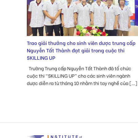
CUỘC THI HÀNH TRÌNH DƯỢC SĨ 2023
ng cấp
Viện Đào tạo và Phát triển Công nghệ Hóa dược
i
(Viện IMTAT) phối hợp với khoa Dược Trường Trung
cấp Nguyễn Tất Thành và doanh nghiệp đồng hành
hân hạnh [...]
chức
gành
a [...]