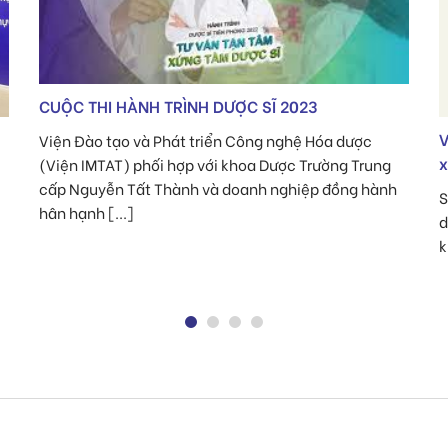
n
Vi phạm về ghi nhãn mỹ phẩm, công ty OPC bị
xử phạt 45 triệu đồng
SKĐS – Thanh tra Bộ Y tế đã xử phạt Công ty cổ phần
dược phẩm OPC vì đã có hành vi vi phạm ghi nhãn
không đầy đủ [...]