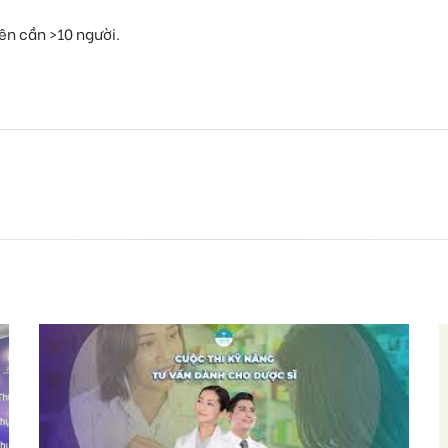
ên cần >10 người.
C
v
T
v