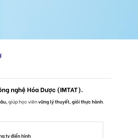
ờ
Công nghệ Hóa Dược (IMTAT).
sâu,
giúp học viên
vững lý thuyết, giỏi thực hành
.
g ty điển hình