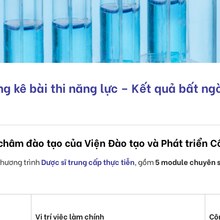
g kê bài thi năng lực – Kết quả bất ng
châm đào tạo của Viện Đào tạo và Phát triển 
chương trình
Dược sĩ trung cấp
thực tiễn
, gồm
5 module chuyên 
Vị trí việc làm chính
Côn