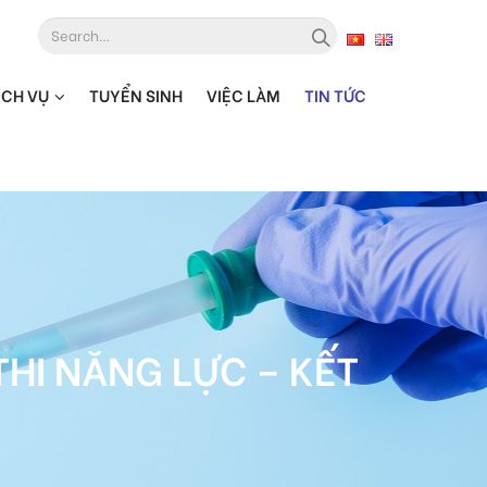
ỊCH VỤ
TUYỂN SINH
VIỆC LÀM
TIN TỨC
THI NĂNG LỰC – KẾT