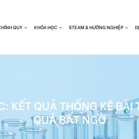
CHÍNH QUY
KHÓA HỌC
STEAM & HƯỚNG NGHIỆP
D
: KẾT QUẢ THỐNG KÊ BÀI 
QUẢ BẤT NGỜ