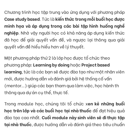
Chương trình học tập trung vào ứng dụng với phương pháp
Case study based
. Tức là
kiến thức trong mỗi buổi học được
minh họa và áp dụng trong các bài tập hình huống nghề
nghiệp
. Nhờ vậy người học có khả năng áp dụng kiến thức
đã học để giải quyết vấn đề, và ngược lại thông qua giải
quyết vấn đề hiểu hiểu hơn về lý thuyết.
Một phương pháp thứ 2 là lớp học được tổ chức theo
phương pháp:
Learning by doing
hoặc
Project based
learning
, tức là các bạn sẽ được đào tạo như một nhân viên
mới, được hướng dẫn và đánh giá bởi hệ thống cố vấn
(mentor…) giúp các bạn tham qua làm việc, học hành th
thông qua dự án cụ thể, thực tế.
Trong module học, chúng tôi tổ chức x
en kẻ những buổi
học trên lớp và các buổi học tại nhà thuốc
để đạt hiệu quả
đào tạo cao nhất.
Cuối module này sinh viên sẽ đi thực tập
tại nhà thuốc
, được hướng dẫn và đánh giá theo tiêu chuẩn