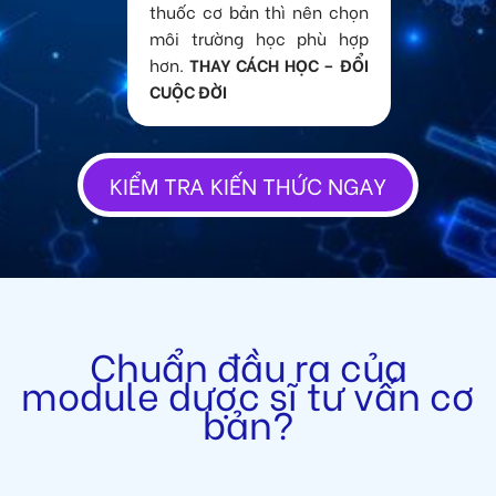
thuốc cơ bản thì nên chọn
môi trường học phù hợp
hơn.
THAY CÁCH HỌC – ĐỔI
CUỘC ĐỜI
KIỂM TRA KIẾN THỨC NGAY
Chuẩn đầu ra của
module dược sĩ tư vấn cơ
bản?