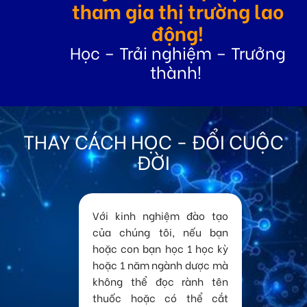
tham gia thị trường lao
động!
Học – Trải nghiệm – Trưởng
thành!
THAY CÁCH HỌC - ĐỔI CUỘC
ĐỜI
Với kinh nghiệm đào tạo
của chúng tôi, nếu bạn
hoặc con bạn học 1 học kỳ
hoặc 1 năm ngành dược mà
không thể đọc rành tên
thuốc hoặc có thể cắt