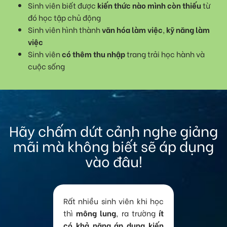
Sinh viên biết được
kiến thức nào mình còn thiếu
từ
đó học tập chủ động
Sinh viên hình thành
văn hóa làm việc
,
kỹ năng làm
việc
Sinh viên
có thêm thu nhập
trang trải học hành và
cuộc sống
Hãy chấm dứt cảnh nghe giảng
mãi mà không biết sẽ áp dụng
vào đâu!
Rất nhiều sinh viên khi học
thì
mông lung
, ra trường
ít
có khả năng áp dụng kiến