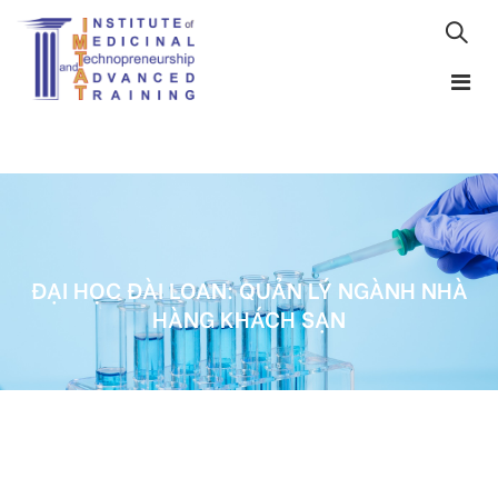
ĐẠI HỌC ĐÀI LOAN: QUẢN LÝ NGÀNH NHÀ
HÀNG KHÁCH SẠN