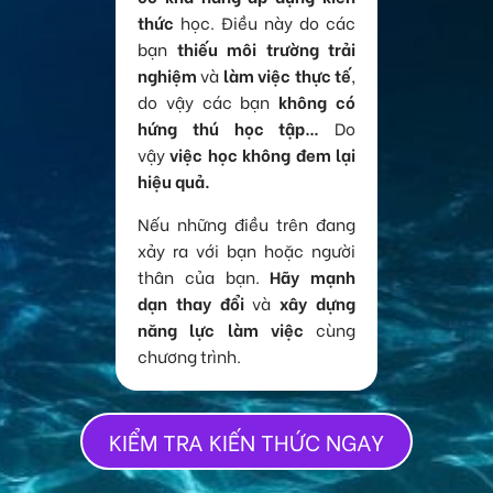
thức
học. Điều này do các
bạn
thiếu môi trường trải
nghiệm
và
làm việc thực tế
,
do vậy các bạn
không có
hứng thú học tập…
Do
vậy
việc học không đem lại
hiệu quả.
Nếu những điều trên đang
xảy ra với bạn hoặc người
thân của bạn.
Hãy mạnh
dạn thay đổi
và
xây dựng
năng lực làm việc
cùng
chương trình.
KIỂM TRA KIẾN THỨC NGAY