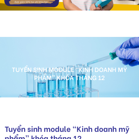
TUYỂN SINH MODULE “KINH DOANH MỸ
PHẨM” KHÓA THÁNG 12
Tuyển sinh module “Kinh doanh mỹ
phẩm” khóa tháng 12