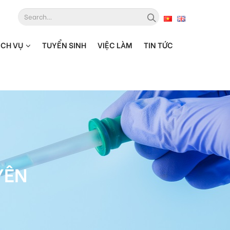
ỊCH VỤ
TUYỂN SINH
VIỆC LÀM
TIN TỨC
YÊN