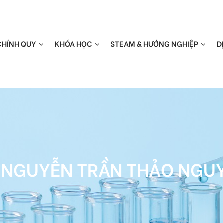
CHÍNH QUY
KHÓA HỌC
STEAM & HƯỚNG NGHIỆP
D
 NGUYỄN TRẦN THẢO NGU