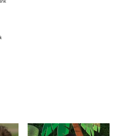
ank
k