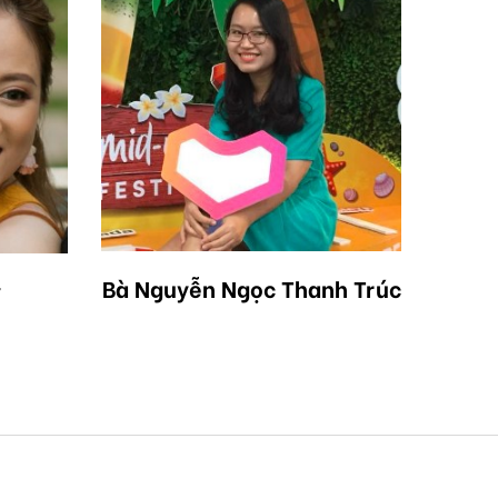
Bà Nguyễn Ngọc Thanh Trúc
y
Ông